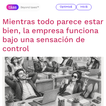
Autor:
Paulo henao
Optimizâ
Iniciâ
Mientras todo parece estar
bien, la empresa funciona
bajo una sensación de
control