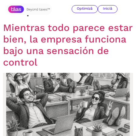
Etiqueta:
SAT
Optimizâ
Iniciâ
Mientras todo parece estar
bien, la empresa funciona
bajo una sensación de
control